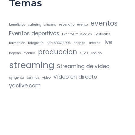
Temas
eventos
beneficios
catering
chroma
escenario
evento
Eventos deportivos
Eventos musicales
Festivales
live
formación
fotografía
h&a ABOGADOS
hospital
interna
produccion
logroño
madrid
sillas
sonido
streaming
Streaming de vídeo
Vídeo en directo
syngenta
tarimas
video
yaclive.com