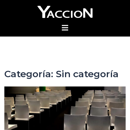
Saltar
al
contenido
Alternar
menú
Categoría:
Sin categoría