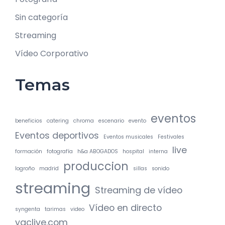
Sin categoría
Streaming
Vídeo Corporativo
Temas
eventos
beneficios
catering
chroma
escenario
evento
Eventos deportivos
Eventos musicales
Festivales
live
formación
fotografía
h&a ABOGADOS
hospital
interna
produccion
logroño
madrid
sillas
sonido
streaming
Streaming de vídeo
Vídeo en directo
syngenta
tarimas
video
yaclive.com