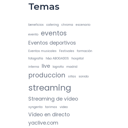
Temas
beneficios
catering
chroma
escenario
eventos
evento
Eventos deportivos
Eventos musicales
Festivales
formación
fotografía
h&a ABOGADOS
hospital
live
interna
logroño
madrid
produccion
sillas
sonido
streaming
Streaming de vídeo
syngenta
tarimas
video
Vídeo en directo
yaclive.com