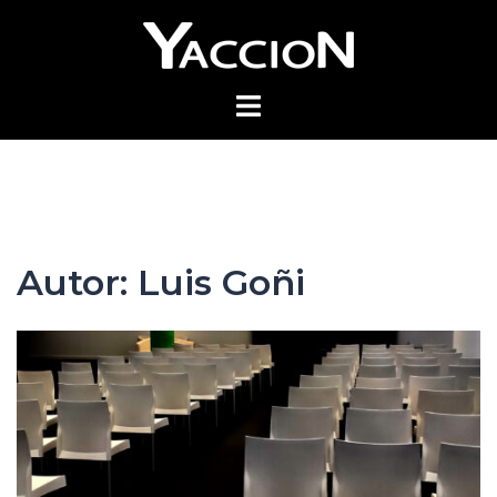
Saltar
al
contenido
Alternar
menú
Autor:
Luis Goñi