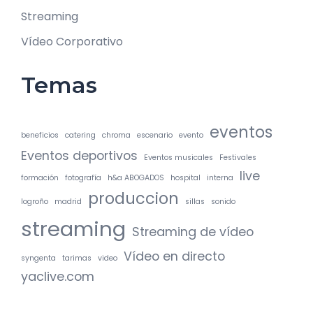
Streaming
Vídeo Corporativo
Temas
eventos
beneficios
catering
chroma
escenario
evento
Eventos deportivos
Eventos musicales
Festivales
live
formación
fotografía
h&a ABOGADOS
hospital
interna
produccion
logroño
madrid
sillas
sonido
streaming
Streaming de vídeo
Vídeo en directo
syngenta
tarimas
video
yaclive.com